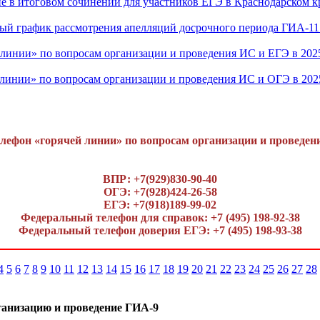
ие в итоговом сочинении для участников ЕГЭ в Краснодарском кр
ый график рассмотрения апелляций досрочного периода ГИА-11 
линии» по вопросам организации и проведения ИС и ЕГЭ в 202
линии» по вопросам организации и проведения ИС и ОГЭ в 202
лефон «горячей линии» по вопросам организации и проведен
ВПР: +7(929)830-90-40
ОГЭ: +7(928)424-26-58
ЕГЭ: +7(918)189-99-02
Федеральный телефон для справок: +7 (495) 198-92-38
Федеральный телефон доверия ЕГЭ: +7 (495) 198-93-38
4
5
6
7
8
9
10
11
12
13
14
15
16
17
18
19
20
21
22
23
24
25
26
27
28
ганизацию и проведение ГИА-9