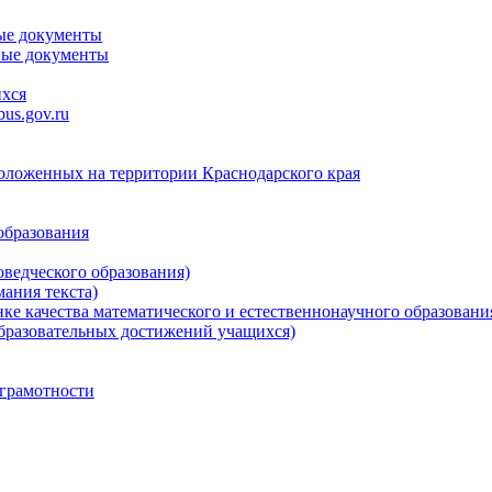
ые документы
ные документы
ихся
us.gov.ru
положенных на территории Краснодарского края
образования
ведческого образования)
ания текста)
е качества математического и естественнонаучного образовани
бразовательных достижений учащихся)
грамотности