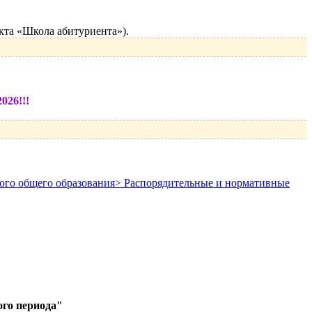
кта «Школа абитуриента»).
026!!!
вного общего образования> Распорядительные и нормативные
ого периода"