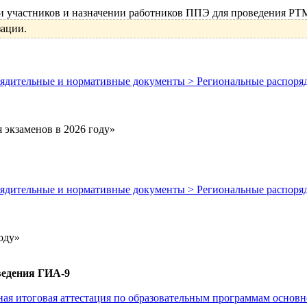
участников и назначении работников ППЭ для проведения РТМ 
зации.
порядительные и нормативные документы > Региональные распор
 экзаменов в 2026 году»
порядительные и нормативные документы > Региональные распор
оду»
ведения ГИА-9
енная итоговая аттестация по образовательным программам осно