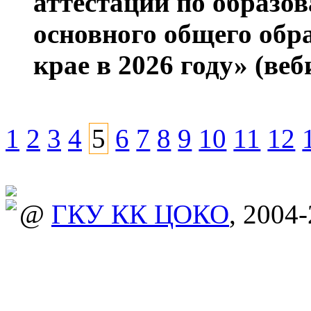
аттестации по образ
основного общего обр
крае в 2026 году» (ве
1
2
3
4
5
6
7
8
9
10
11
12
@
ГКУ КК ЦОКО
, 2004-