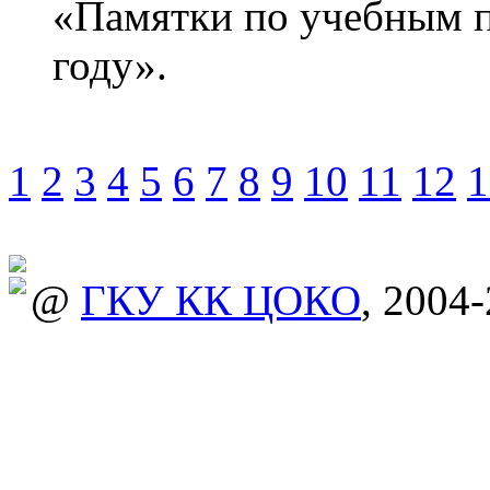
«Памятки по учебным 
году».
1
2
3
4
5
6
7
8
9
10
11
12
1
@
ГКУ КК ЦОКО
, 2004-