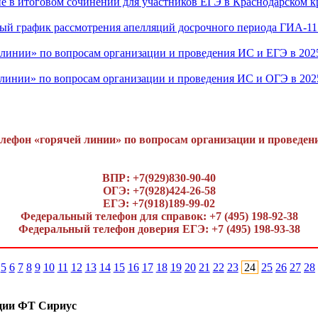
ие в итоговом сочинении для участников ЕГЭ в Краснодарском кр
ый график рассмотрения апелляций досрочного периода ГИА-11 
линии» по вопросам организации и проведения ИС и ЕГЭ в 202
линии» по вопросам организации и проведения ИС и ОГЭ в 202
лефон «горячей линии» по вопросам организации и проведен
ВПР: +7(929)830-90-40
ОГЭ: +7(928)424-26-58
ЕГЭ: +7(918)189-99-02
Федеральный телефон для справок: +7 (495) 198-92-38
Федеральный телефон доверия ЕГЭ: +7 (495) 198-93-38
5
6
7
8
9
10
11
12
13
14
15
16
17
18
19
20
21
22
23
24
25
26
27
28
ции ФТ Сириус