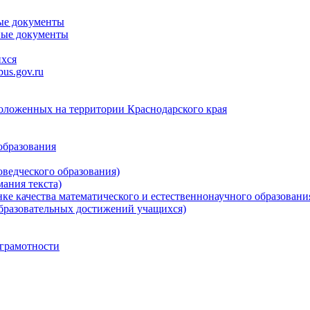
ые документы
ные документы
ихся
us.gov.ru
положенных на территории Краснодарского края
образования
ведческого образования)
ания текста)
е качества математического и естественнонаучного образовани
бразовательных достижений учащихся)
грамотности