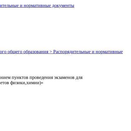
ядительные и нормативные документы
вного общего образования > Распорядительные и нормативные
нием пунктов проведения экзаменов для
нетов физики,химии)»