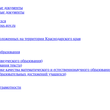
ые документы
ные документы
ихся
us.gov.ru
положенных на территории Краснодарского края
образования
ведческого образования)
ания текста)
е качества математического и естественнонаучного образовани
бразовательных достижений учащихся)
грамотности