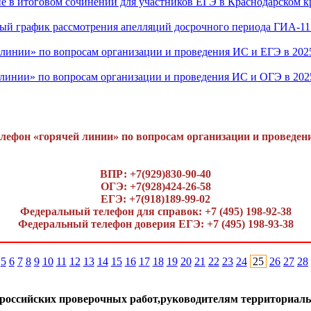
ие в итоговом сочинении для участников ЕГЭ в Краснодарском кр
ый график рассмотрения апелляций досрочного периода ГИА-11 
линии» по вопросам организации и проведения ИС и ЕГЭ в 202
линии» по вопросам организации и проведения ИС и ОГЭ в 202
лефон «горячей линии» по вопросам организации и проведен
ВПР: +7(929)830-90-40
ОГЭ: +7(928)424-26-58
ЕГЭ: +7(918)189-99-02
Федеральный телефон для справок: +7 (495) 198-92-38
Федеральный телефон доверия ЕГЭ: +7 (495) 198-93-38
5
6
7
8
9
10
11
12
13
14
15
16
17
18
19
20
21
22
23
24
25
26
27
28
оссийских проверочных работ,руководителям территориаль