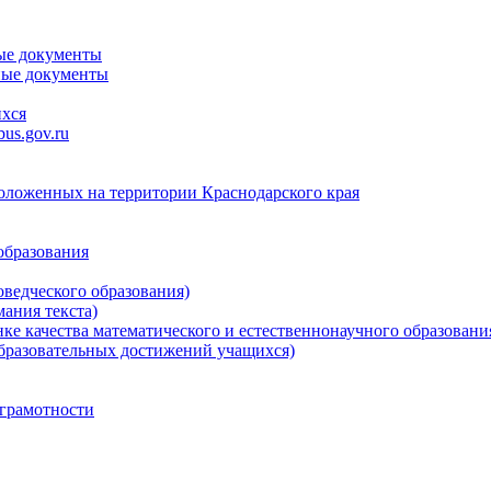
ые документы
ные документы
ихся
us.gov.ru
положенных на территории Краснодарского края
образования
ведческого образования)
ания текста)
е качества математического и естественнонаучного образовани
бразовательных достижений учащихся)
грамотности