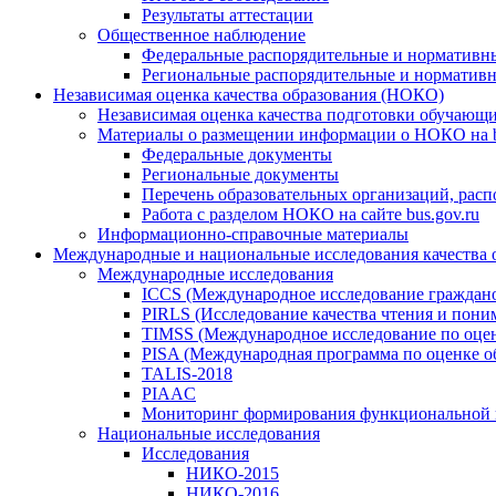
Результаты аттестации
Общественное наблюдение
Федеральные распорядительные и нормативн
Региональные распорядительные и норматив
Независимая оценка качества образования (НОКО)
Независимая оценка качества подготовки обучающ
Материалы о размещении информации о НОКО на b
Федеральные документы
Региональные документы
Перечень образовательных организаций, рас
Работа с разделом НОКО на сайте bus.gov.ru
Информационно-справочные материалы
Международные и национальные исследования качества 
Международные исследования
ICCS (Международное исследование граждано
PIRLS (Исследование качества чтения и поним
TIMSS (Международное исследование по оценк
PISA (Международная программа по оценке о
TALIS-2018
PIAAC
Мониторинг формирования функциональной 
Национальные исследования
Исследования
НИКО-2015
НИКО-2016