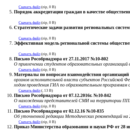
Скачать файл
(zip, 0 B)
Порядок аккредитации граждан в качестве обществе
Скачать файл
(zip, 0 B)
Стратегические задачи развития региональных систе
Скачать файл
(zip, 0 B)
Эффективная модель региональной системы обществе
Скачать файл
(zip, 0 B)
Письмо Рособрнадзора от 27.11.2017 №10-802
О привлечении студентов образовательных организаций 
Скачать файл
(zip, 0 B)
Материалы по вопросам взаимодействия организаций
органов исполнительной власти субъектов Российской Фе
ходом проведения ГИА по образовательным программам ос
Скачать файл
(, 13 B)
Письмо Рособрнадзора от 07.12.2016г. №10-842
О нахождении представителей СМИ на территории ППЭ
Скачать файл
(zip, 0 B)
Письмо Рособрнадзора от 02.12.16 №10-835
Об уточненной редакции Методических рекомендаций на 
Скачать файл
(zip, 0 B)
Приказ Министерства образования и науки РФ от 28 и