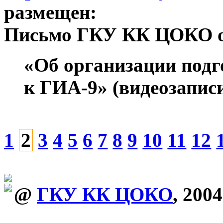
размещен:
Письмо ГКУ КК ЦОКО от 
«Об организации подг
к ГИА-9» (видеозаписи
1
2
3
4
5
6
7
8
9
10
11
12
@
ГКУ КК ЦОКО
, 2004