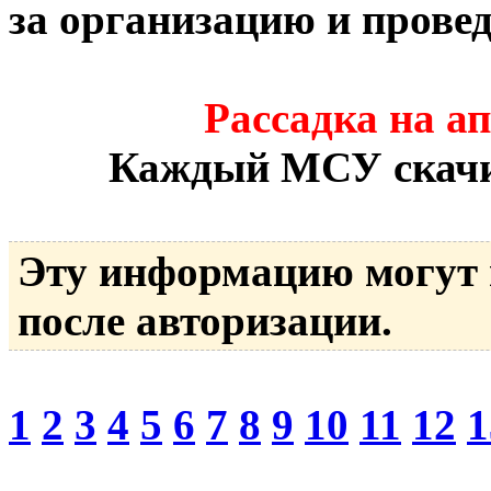
за организацию и прове
Рассадка на а
Каждый МСУ скачив
Эту информацию могут
после авторизации.
1
2
3
4
5
6
7
8
9
10
11
12
1