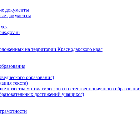
ые документы
ные документы
ихся
us.gov.ru
положенных на территории Краснодарского края
образования
ведческого образования)
ания текста)
е качества математического и естественнонаучного образовани
бразовательных достижений учащихся)
грамотности