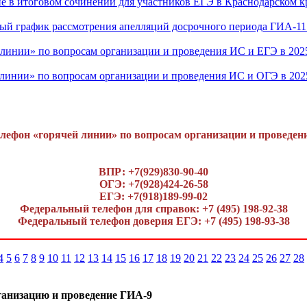
ие в итоговом сочинении для участников ЕГЭ в Краснодарском кр
ый график рассмотрения апелляций досрочного периода ГИА-11 
линии» по вопросам организации и проведения ИС и ЕГЭ в 202
линии» по вопросам организации и проведения ИС и ОГЭ в 202
лефон «горячей линии» по вопросам организации и проведен
ВПР: +7(929)830-90-40
ОГЭ: +7(928)424-26-58
ЕГЭ: +7(918)189-99-02
Федеральный телефон для справок: +7 (495) 198-92-38
Федеральный телефон доверия ЕГЭ: +7 (495) 198-93-38
4
5
6
7
8
9
10
11
12
13
14
15
16
17
18
19
20
21
22
23
24
25
26
27
28
ганизацию и проведение ГИА-9