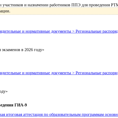
участников и назначении работников ППЭ для проведения РТМ 
зации.
порядительные и нормативные документы > Региональные распор
 экзаменов в 2026 году»
порядительные и нормативные документы > Региональные распор
оду»
ведения ГИА-9
енная итоговая аттестация по образовательным программам осно