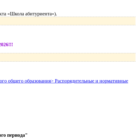
кта «Школа абитуриента»).
026!!!
вного общего образования> Распорядительные и нормативные
ого периода"